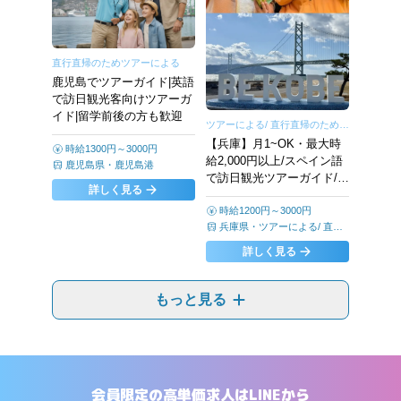
直行直帰のためツアーによる
鹿児島でツアーガイド|英語
で訪日観光客向けツアーガ
イド|留学前後の方も歓迎
ツアーによる/ 直行直帰のため、
勤務は基本ツアー場所周辺とな
【兵庫】月1~OK・最大時
時給1300円～3000円
ります
給2,000円以上/スペイン語
鹿児島県
・
鹿児島港
で訪日観光ツアーガイド/未
詳しく見る
経験からチャレンジ可
時給1200円～3000円
兵庫県
・
ツアーによる/ 直行
直帰のため、勤務は基本ツア
詳しく見る
ー場所周辺となります
もっと見る
会員限定の高単価求人はLINEから