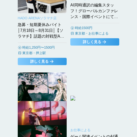
AI同時通訳の編集スタッ
フ！グローバルカンファレ
ンス・国際イベントにて活
HADO ARENAソラマチ店
躍 | 英語力を活かせる
急募・短期夏休みバイト
時給1500円
│7月18日～8月31日│【ソ
東京都
・
お仕事による
ラマチ】話題の対戦型AR
スポーツ（英語対応あり）
詳しく見る
│HADOイベント運営スタ
時給1,250円〜1500円
東京都
・
押上駅
ッフ│日給6250円~
詳しく見る
お仕事による
ゲーム関連イベントのAI通