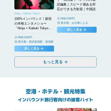
訳編集｜スピード感ある対
応ができる方歓迎｜中国語
Ninja + Kabuki Tokyo
100%インバウンド！新宿
時給1500円
東京都
・
お仕事による
の本格エンタメショー
「Ninja + Kabuki Tokyo」
詳しく見る
で、英語の受付・接客対応
スタッフ
時給1500円
東京都
・
西武新宿駅・新宿駅
詳しく見る
もっと見る
空港・ホテル・観光特集
インバウンド旅行客向けの接客バイト