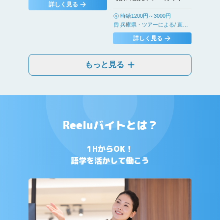
詳しく見る
経験からチャレンジ可
時給1200円～3000円
兵庫県
・
ツアーによる/ 直行
直帰のため、勤務は基本ツア
詳しく見る
ー場所周辺となります
もっと見る
Reeluバイトとは？
1HからOK！
語学を活かして働こう