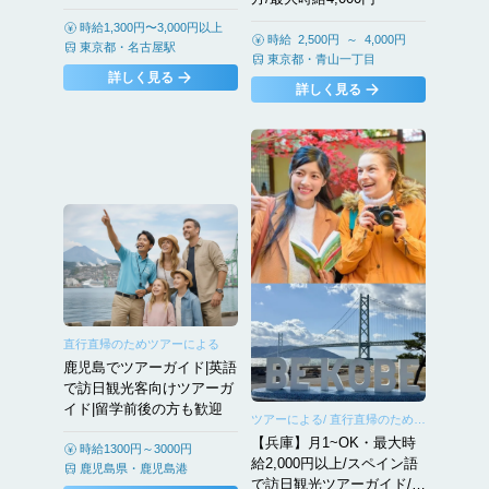
らチャレンジ可
時給1,300円〜3,000円以上
時給 2,500円 ～ 4,000円
東京都
・
名古屋駅
東京都
・
青山一丁目
詳しく見る
詳しく見る
直行直帰のためツアーによる
鹿児島でツアーガイド|英語
で訪日観光客向けツアーガ
イド|留学前後の方も歓迎
ツアーによる/ 直行直帰のため、
勤務は基本ツアー場所周辺とな
【兵庫】月1~OK・最大時
時給1300円～3000円
ります
給2,000円以上/スペイン語
鹿児島県
・
鹿児島港
で訪日観光ツアーガイド/未