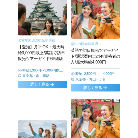
名古屋周辺の観光地周辺
都内の観光地周辺
【愛知】月1~OK・最大時
英語で訪日観光ツアーガイ
給3,000円以上/英語で訪日
ド/通訳案内士の有資格者の
観光ツアーガイド/未経験か
方/最大時給4,000円
らチャレンジ可
時給1,300円〜3,000円以上
時給 2,500円 ～ 4,000円
東京都
・
名古屋駅
東京都
・
青山一丁目
詳しく見る
詳しく見る