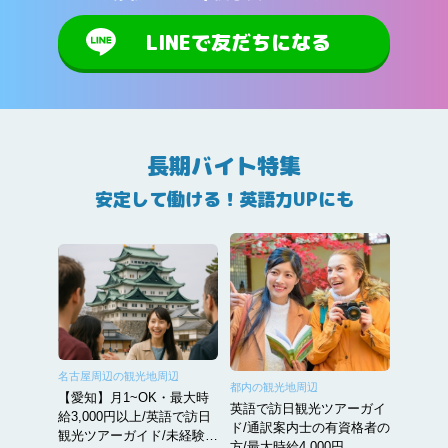
LINEで友だちになる
長期バイト特集
安定して働ける！英語力UPにも
名古屋周辺の観光地周辺
都内の観光地周辺
【愛知】月1~OK・最大時
英語で訪日観光ツアーガイ
給3,000円以上/英語で訪日
ド/通訳案内士の有資格者の
観光ツアーガイド/未経験か
方/最大時給4,000円